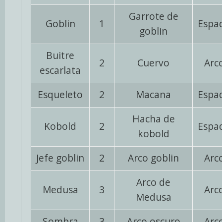
Garrote de
Goblin
1
Espa
goblin
Buitre
2
Cuervo
Arc
escarlata
Esqueleto
2
Macana
Espa
Hacha de
Kobold
2
Espa
kobold
Jefe goblin
2
Arco goblin
Arc
Arco de
Medusa
3
Arc
Medusa
Sombra
3
Arco oscuro
Arc