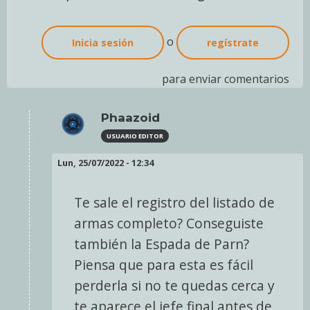
o
Inicia sesión
regístrate
para enviar comentarios
Phaazoid
USUARIO EDITOR
En
Lun, 25/07/2022 - 12:34
respuesta
a
Te sale el registro del listado de
Ayuda
armas completo? Conseguiste
ya
también la Espada de Parn?
compré
Piensa que para esta es fácil
todas
las…
perderla si no te quedas cerca y
por
te aparece el jefe final antes de