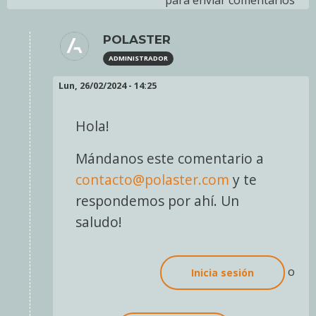
para enviar comentarios
POLASTER
ADMINISTRADOR
En
Lun, 26/02/2024 - 14:25
respuesta
a
Hola!
Hola,
se
Mándanos este comentario a
que
contacto@polaster.com
y te
lo
respondemos por ahí. Un
que
saludo!
diré
no…
por
o
Inicia sesión
RPG-
Master