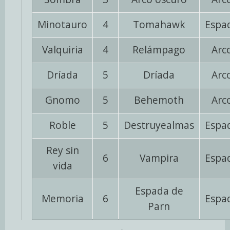
Minotauro
4
Tomahawk
Espa
Valquiria
4
Relámpago
Arc
Dríada
5
Dríada
Arc
Gnomo
5
Behemoth
Arc
Roble
5
Destruyealmas
Espa
Rey sin
6
Vampira
Espa
vida
Espada de
Memoria
6
Espa
Parn