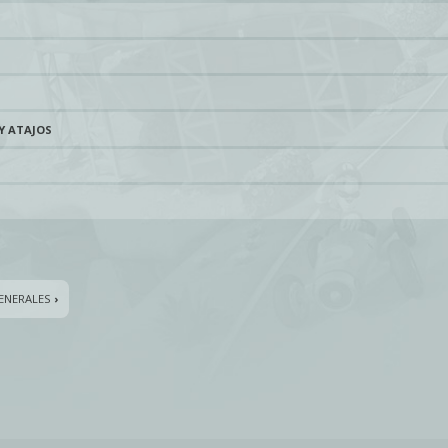
Y ATAJOS
ENERALES
›