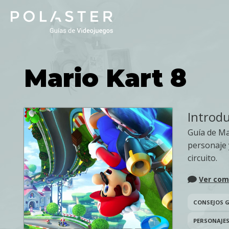
Skip
to
main
navigation
Mario Kart 8
Introd
Guía de Ma
personaje 
circuito.
Ver com
CONSEJOS 
PERSONAJE