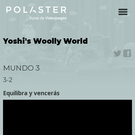
Skip
to
main
navigation
Yoshi's Woolly World
Twit
F
MUNDO 3
3-2
Equilibra y vencerás