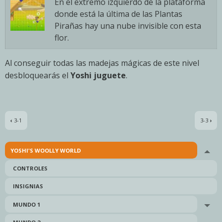
En el extremo izquierdo de la plataforma
donde está la última de las Plantas
Pirañas hay una nube invisible con esta
flor.
Al conseguir todas las madejas mágicas de este nivel
desbloquearás el
Yoshi juguete
.
‹
3-1
3-3
›
YOSHI'S WOOLLY WORLD
Tog
CONTROLES
INSIGNIAS
MUNDO 1
Tog