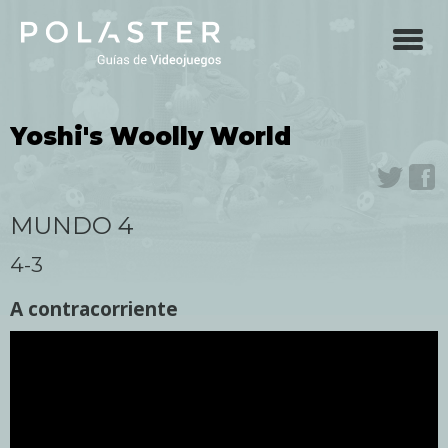
Skip
to
main
navigation
Yoshi's Woolly World
Twit
F
MUNDO 4
4-3
A contracorriente