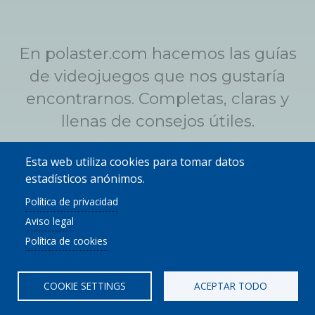
En polaster.com hacemos las guías
de videojuegos que nos gustaría
encontrarnos. Completas, claras y
llenas de consejos útiles.
Esta web utiliza cookies para tomar datos
Qué es Polaster
estadísticos anónimos.
Política de privacidad
Aviso legal
Twitter
Y
Política de cookies
© POLASTER.COM.
AVISO LEGAL
|
TÉRMINOS DE USO
|
POLÍTICA DE
COOKIES
|
CONFIGURAR COOKIES
COOKIE SETTINGS
ACEPTAR TODO