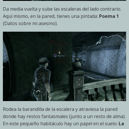
Da media vuelta y sube las escaleras del lado contrario.
Aquí mismo, en la pared, tienes una pintada:
Poema 1
(Datos sobre mi asesino).
Rodea la barandilla de la escalera y atraviesa la pared
donde hay restos fantasmales (junto a un resto de alma).
En este pequeño habitáculo hay un papel en el suelo:
La