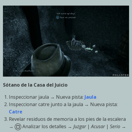
Sótano de la Casa del Juicio
Inspeccionar jaula → Nueva pista:
Jaula
Inspeccionar catre junto a la jaula → Nueva pista:
Catre
Revelar residuos de memoria a los pies de la escalera
→
Analizar los detalles →
Juzgar
|
Acusar
|
Serio
→