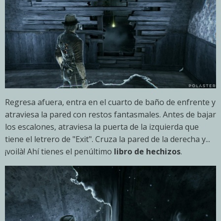
Regresa afuera, entra en el cuarto de baño de enfrente y
atraviesa la pared con restos fantasmales. Antes de bajar
los escalones, atraviesa la puerta de la izquierda que
tiene el letrero de "Exit". Cruza la pared de la derecha y...
¡voilà! Ahí tienes el penúltimo
libro de hechizos
.