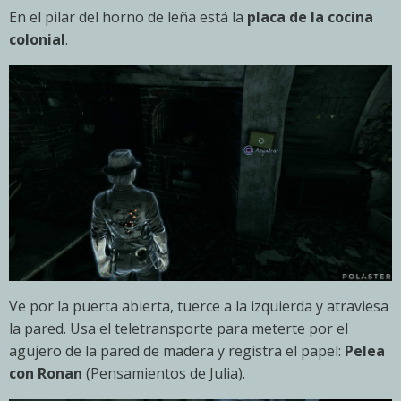
En el pilar del horno de leña está la
placa de la cocina
colonial
.
Ve por la puerta abierta, tuerce a la izquierda y atraviesa
la pared. Usa el teletransporte para meterte por el
agujero de la pared de madera y registra el papel:
Pelea
con Ronan
(Pensamientos de Julia).