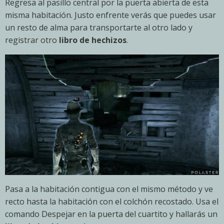
Regresa al pasillo central por la puerta abierta de esta
misma habitación. Justo enfrente verás que puedes usar
un resto de alma para transportarte al otro lado y
registrar otro
libro de hechizos
.
Pasa a la habitación contigua con el mismo método y ve
recto hasta la habitación con el colchón recostado. Usa el
comando Despejar en la puerta del cuartito y hallarás un