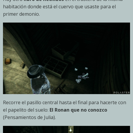
habitación donde está el cuervo que usaste para el
primer demonio.
Recorre el pasillo central hasta el final para hacerte con
el papelito del suelo:
El Ronan que no conozco
(Pensamientos de Julia).