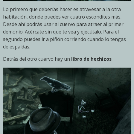
Lo primero que deberías hacer es atravesar a la otra
habitación, donde puedes ver cuatro escondites más.
Desde ahí podrás usar al cuervo para atraer al primer
demonio. Acércate sin que te vea y ejecútalo. Para el
segundo puedes ir a piñón corriendo cuando lo tengas
de espaldas.
Detrás del otro cuervo hay un
libro de hechizos
.