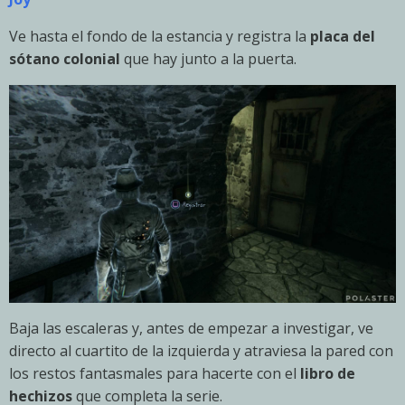
Ve hasta el fondo de la estancia y registra la
placa del
sótano colonial
que hay junto a la puerta.
Baja las escaleras y, antes de empezar a investigar, ve
directo al cuartito de la izquierda y atraviesa la pared con
los restos fantasmales para hacerte con el
libro de
hechizos
que completa la serie.