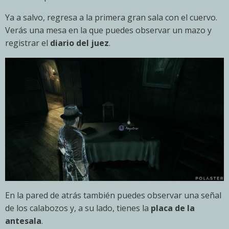
Ya a salvo, regresa a la primera gran sala con el cuervo.
Verás una mesa en la que puedes observar un mazo y
registrar el
diario del juez
.
En la pared de atrás también puedes observar una señal
de los calabozos y, a su lado, tienes la
placa de la
antesala
.