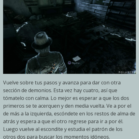
Vuelve sobre tus pasos y avanza para dar con otra
sección de demonios. Esta vez hay cuatro, así que
tómatelo con calma. Lo mejor es esperar a que los dos
primeros se te acerquen y den media vuelta. Ve a por el
de más a la izquierda, escóndete en los restos de alma de
atrás y espera a que el otro regrese para ir a por él.
Luego vuelve al escondite y estudia el patrón de los
otros dos para buscar los momentos idóneos.