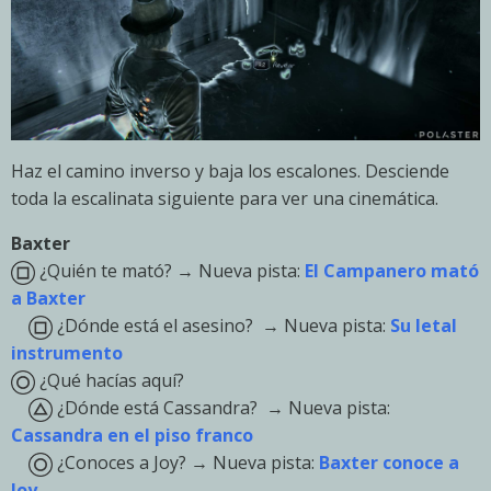
Haz el camino inverso y baja los escalones. Desciende
toda la escalinata siguiente para ver una cinemática.
Baxter
¿Quién te mató? → Nueva pista:
El Campanero mató
a Baxter
¿Dónde está el asesino? → Nueva pista:
Su letal
instrumento
¿Qué hacías aquí?
¿Dónde está Cassandra? → Nueva pista:
Cassandra en el piso franco
¿Conoces a Joy? → Nueva pista:
Baxter conoce a
Joy