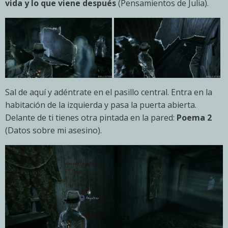
vida y lo que viene después
(Pensamientos de Julia).
Sal de aquí y adéntrate en el pasillo central. Entra en la
habitación de la izquierda y pasa la puerta abierta.
Delante de ti tienes otra pintada en la pared:
Poema 2
(Datos sobre mi asesino).