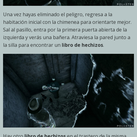
Una vez hayas eliminado el peligro, regresa a la
habitación inicial con la chimenea para orientarte mejor.
Sal al pasillo, entra por la primera puerta abierta de la
izquierda y verás una bañera. Atraviesa la pared junto a
la silla para encontrar un
libro de hechizos
.
Hay otro
libro de hechizos
en el trastero de la misma