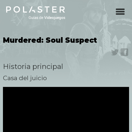
Skip
to
main
navigation
Murdered: Soul Suspect
Twit
F
Historia principal
Casa del juicio