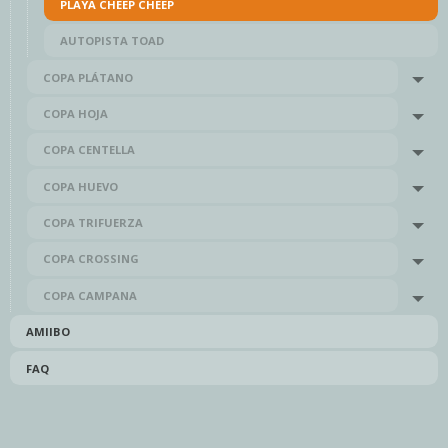
PLAYA CHEEP CHEEP
AUTOPISTA TOAD
COPA PLÁTANO
Tog
COPA HOJA
Tog
COPA CENTELLA
Tog
COPA HUEVO
Tog
COPA TRIFUERZA
Tog
COPA CROSSING
Tog
COPA CAMPANA
Tog
AMIIBO
FAQ