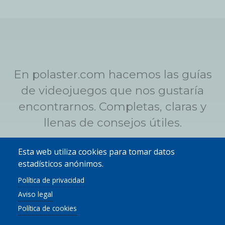
En polaster.com hacemos las guías
de videojuegos que nos gustaría
encontrarnos. Completas, claras y
llenas de consejos útiles.
Esta web utiliza cookies para tomar datos
Qué es Polaster
estadísticos anónimos.
Política de privacidad
Aviso legal
Twitter
Y
Política de cookies
© POLASTER.COM.
AVISO LEGAL
|
TÉRMINOS DE USO
|
POLÍTICA DE