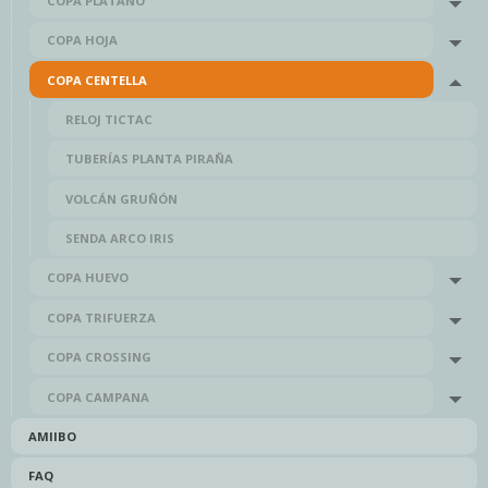
COPA PLÁTANO
Tog
COPA HOJA
Tog
COPA CENTELLA
Tog
RELOJ TICTAC
TUBERÍAS PLANTA PIRAÑA
VOLCÁN GRUÑÓN
SENDA ARCO IRIS
COPA HUEVO
Tog
COPA TRIFUERZA
Tog
COPA CROSSING
Tog
COPA CAMPANA
Tog
AMIIBO
FAQ