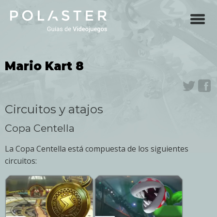
Skip
to
main
navigation
Mario Kart 8
Twit
F
Circuitos y atajos
Copa Centella
La Copa Centella está compuesta de los siguientes
circuitos: