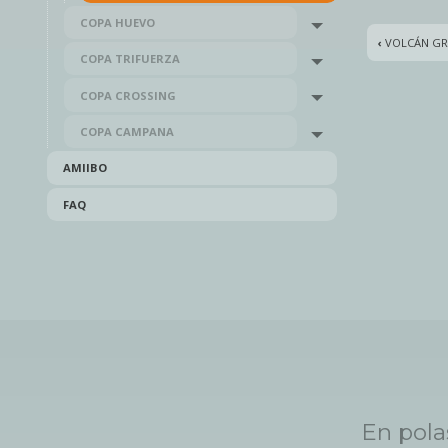
COPA HUEVO
Toggle menu
‹
VOLCÁN G
COPA TRIFUERZA
Toggle menu
COPA CROSSING
Toggle menu
COPA CAMPANA
Toggle menu
AMIIBO
FAQ
En pola