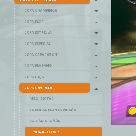
Toggle menu
COPA CHAMPIÑÓN
Toggle menu
COPA FLOR
Toggle menu
COPA ESTRELLA
Toggle menu
COPA ESPECIAL
Toggle menu
COPA CAPARAZÓN
Toggle menu
COPA PLÁTANO
Toggle menu
COPA HOJA
Toggle menu
COPA CENTELLA
Toggle menu
RELOJ TICTAC
TUBERÍAS PLANTA PIRAÑA
VOLCÁN GRUÑÓN
SENDA ARCO IRIS