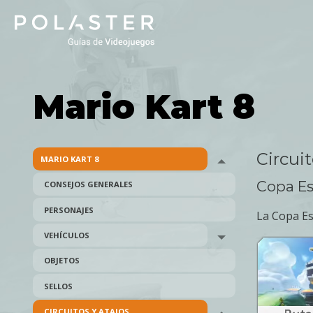
Skip
to
main
navigation
Mario Kart 8
Circuit
MARIO KART 8
Toggle menu
Copa Es
CONSEJOS GENERALES
PERSONAJES
La Copa Es
VEHÍCULOS
Toggle menu
OBJETOS
SELLOS
CIRCUITOS Y ATAJOS