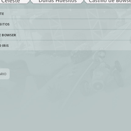
TE
SITOS
E BOWSER
 IRIS
ARIO