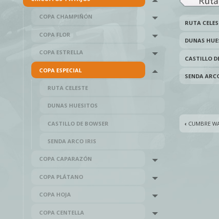
Toggle menu
COPA CHAMPIÑÓN
Toggle menu
RUTA CELES
COPA FLOR
Toggle menu
DUNAS HUE
COPA ESTRELLA
Toggle menu
CASTILLO D
COPA ESPECIAL
Toggle menu
SENDA ARCO
RUTA CELESTE
DUNAS HUESITOS
CASTILLO DE BOWSER
‹
CUMBRE W
SENDA ARCO IRIS
COPA CAPARAZÓN
Toggle menu
COPA PLÁTANO
Toggle menu
COPA HOJA
Toggle menu
COPA CENTELLA
Toggle menu