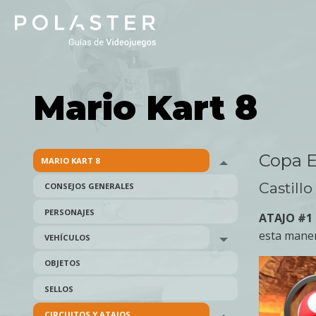
Skip
to
main
navigation
Mario Kart 8
Copa E
MARIO KART 8
Toggle menu
Castill
CONSEJOS GENERALES
PERSONAJES
ATAJO #1
esta maner
VEHÍCULOS
Toggle menu
OBJETOS
SELLOS
CIRCUITOS Y ATAJOS