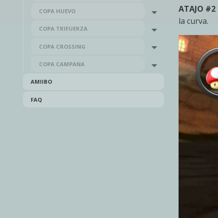
ATAJO #2
COPA HUEVO
Toggle menu
la curva.
COPA TRIFUERZA
Toggle menu
COPA CROSSING
Toggle menu
COPA CAMPANA
Toggle menu
AMIIBO
FAQ